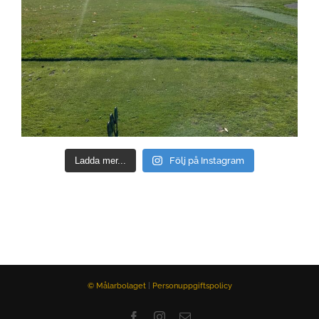
Ladda mer...
Följ på Instagram
© Målarbolaget
|
Personuppgiftspolicy
Facebook
Instagram
E-