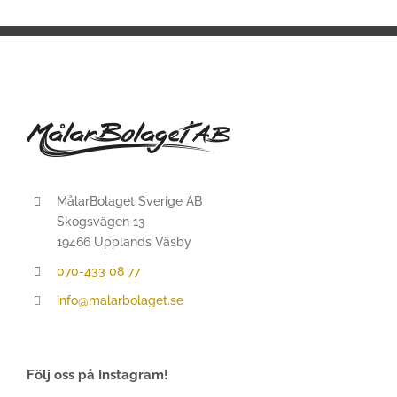
MålarBolaget Sverige AB
Skogsvägen 13
19466 Upplands Väsby
070-433 08 77
info@malarbolaget.se
Följ oss på Instagram!