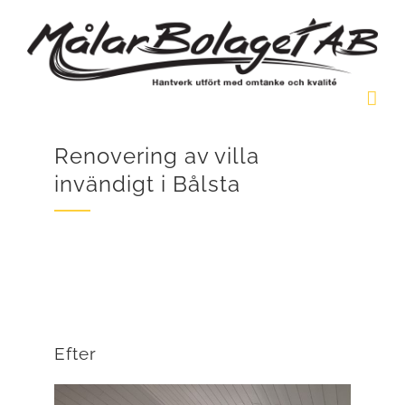
Fortsätt
till
innehållet
Renovering av villa
invändigt i Bålsta
Högt i tak och mycket panel att måla.
Efter