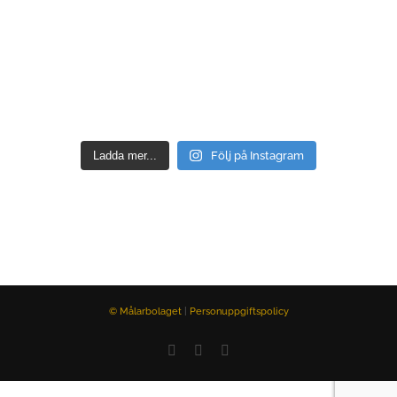
Ladda mer...
Följ på Instagram
© Målarbolaget
|
Personuppgiftspolicy
Facebook
Instagram
E-
post