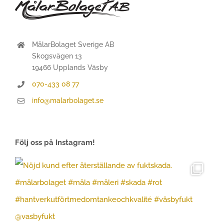
MålarBolaget Sverige AB
Skogsvägen 13
19466 Upplands Väsby
070-433 08 77
info@malarbolaget.se
Följ oss på Instagram!